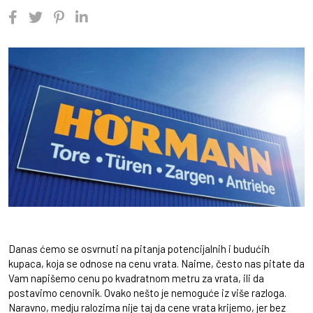
Danas ćemo se osvrnuti na pitanja potencijalnih i budućih
kupaca, koja se odnose na cenu vrata. Naime, često nas pitate da
Vam napišemo cenu po kvadratnom metru za vrata, ili da
postavimo cenovnik. Ovako nešto je nemoguće iz više razloga.
Naravno, medju ralozima nije taj da cene vrata krijemo, jer bez