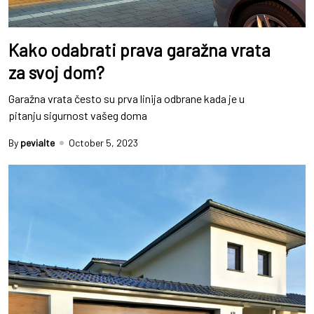
Kako odabrati prava garažna vrata
za svoj dom?
Garažna vrata često su prva linija odbrane kada je u
pitanju sigurnost vašeg doma
By
pevialte
October 5, 2023