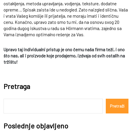
ostakljenja, metoda upravljanja, vodjenja, teksture, dodatne
opreme… Spisak zaista ide u nedogled. Zato naizgled slična, Vaša
i vrata Vašeg komšije ili prijatelja, ne moraju imati i identičnu
cenu. Konačno, upravo zato smo tu mi, da na osnovu svog 20
godina dugog iskustva u radu sa Hörmann vratima, zajedno sa
Vama iznadjemo optimalno rešenje za Vas.
Upravo taj individualni pristup je ono čemu naša firma teži, i ono
što nas, ali i proizvode koje prodajemo, izdvaja od svih ostalih na
tržištu!
Pretraga
Pretraži
Poslednje objavljeno