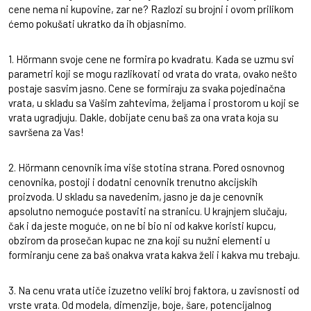
cene nema ni kupovine, zar ne? Razlozi su brojni i ovom prilikom
ćemo pokušati ukratko da ih objasnimo.
1. Hörmann svoje cene ne formira po kvadratu. Kada se uzmu svi
parametri koji se mogu razlikovati od vrata do vrata, ovako nešto
postaje sasvim jasno. Cene se formiraju za svaka pojedinačna
vrata, u skladu sa Vašim zahtevima, željama i prostorom u koji se
vrata ugradjuju. Dakle, dobijate cenu baš za ona vrata koja su
savršena za Vas!
2. Hörmann cenovnik ima više stotina strana. Pored osnovnog
cenovnika, postoji i dodatni cenovnik trenutno akcijskih
proizvoda. U skladu sa navedenim, jasno je da je cenovnik
apsolutno nemoguće postaviti na stranicu. U krajnjem slučaju,
čak i da jeste moguće, on ne bi bio ni od kakve koristi kupcu,
obzirom da prosečan kupac ne zna koji su nužni elementi u
formiranju cene za baš onakva vrata kakva želi i kakva mu trebaju.
3. Na cenu vrata utiče izuzetno veliki broj faktora, u zavisnosti od
vrste vrata. Od modela, dimenzije, boje, šare, potencijalnog