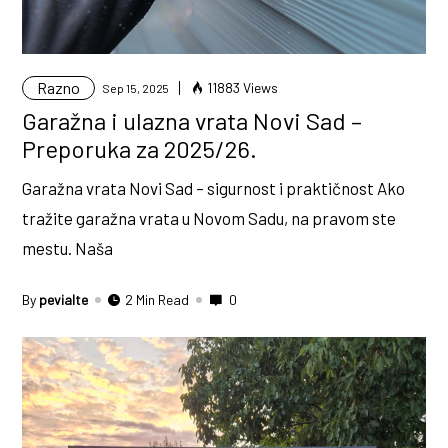
Razno
11883 Views
Sep 15, 2025
Garažna i ulazna vrata Novi Sad –
Preporuka za 2025/26.
Garažna vrata Novi Sad – sigurnost i praktičnost Ako
tražite garažna vrata u Novom Sadu, na pravom ste
mestu. Naša
By
pevialte
2 Min Read
0