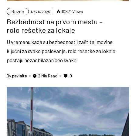
Razno
10871 Views
Nov 6, 2025
Bezbednost na prvom mestu –
rolo rešetke za lokale
U vremenu kada su bezbednost i zaštita imovine
ključni za svako poslovanje, rolo rešetke za lokale
postaju nezaobilazan deo svake
By
pevialte
2 Min Read
0