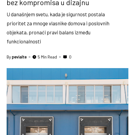
bez kompromisa u dizajnu
U današnjem svetu, kada je sigurnost postala
prioritet za mnoge vlasnike domova i poslovnih
objekata, pronaći pravi balans između
funkcionalnosti
By
pevialte
5 Min Read
0