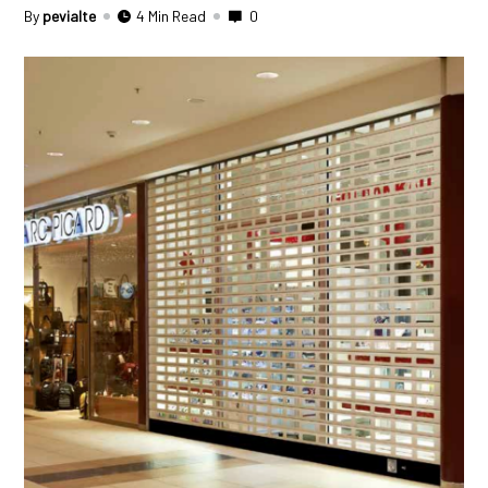
By
pevialte
4 Min Read
0