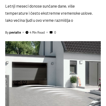
Letnji meseci donose sunčane dane, više
temperature i često ekstremne vremenske uslove.
Iako većina ljudi u ovo vreme razmišlja o
By
pevialte
4 Min Read
0