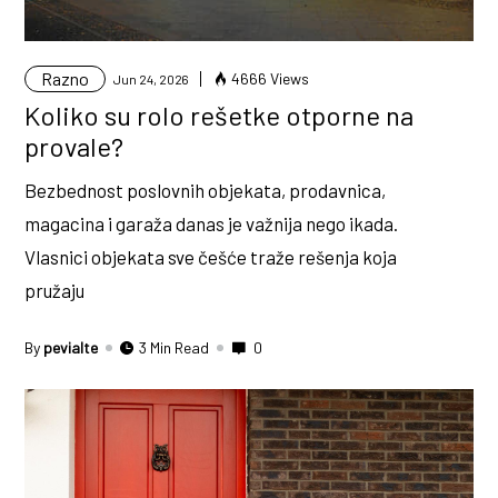
Razno
4666 Views
Jun 24, 2026
Koliko su rolo rešetke otporne na
provale?
Bezbednost poslovnih objekata, prodavnica,
magacina i garaža danas je važnija nego ikada.
Vlasnici objekata sve češće traže rešenja koja
pružaju
By
pevialte
3 Min Read
0