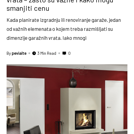
smanjiti cenu
Kada planirate izgradnju ili renoviranje garaže, jedan
od važnih elemenata o kojem treba razmišljati su
dimenzije garažnih vrata. Iako mnogi
By
pevialte
3 Min Read
0