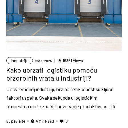
Industrija
16361 Views
Mar 4, 2025
Kako ubrzati logistiku pomoću
brzorolnih vrata u industriji?
U savremenoj industriji, brzina i efikasnost su ključni
faktori uspeha. Svaka sekunda u logističkim
procesima može značiti povećanje produktivnosti ili
By
pevialte
4 Min Read
0