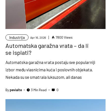
Industrija
7800 Views
Apr 16, 2026
Automatska garažna vrata – da li
se isplati?
Automatska garažna vrata postaju sve popularniji
izbor među vlasnicima kuća i poslovnih objekata.
Nekada su se smatrala luksuzom, ali danas
By
pevialte
3 Min Read
0