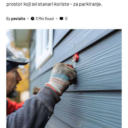
prostor koji svi stanari koriste – za parkiranje,
By
pevialte
3 Min Read
0