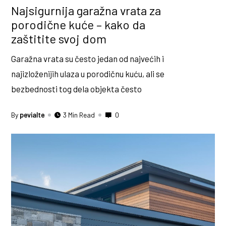
Najsigurnija garažna vrata za
porodične kuće – kako da
zaštitite svoj dom
Garažna vrata su često jedan od najvećih i
najizloženijih ulaza u porodičnu kuću, ali se
bezbednosti tog dela objekta često
By
pevialte
3 Min Read
0