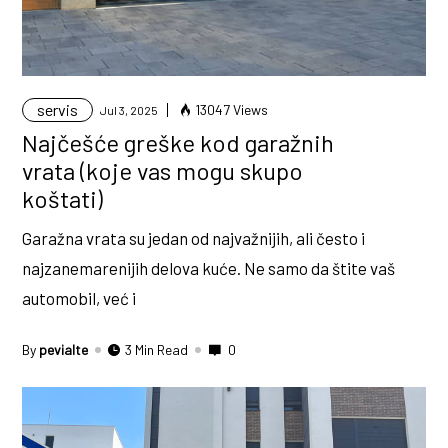
servis
13047 Views
Jul 3, 2025
Najčešće greške kod garažnih
vrata (koje vas mogu skupo
koštati)
Garažna vrata su jedan od najvažnijih, ali često i
najzanemarenijih delova kuće. Ne samo da štite vaš
automobil, već i
By
pevialte
3 Min Read
0