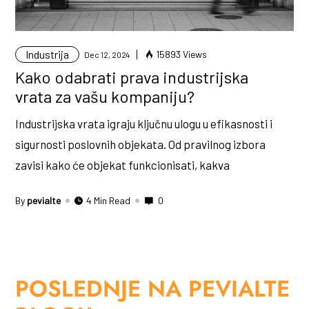
Industrija
15893 Views
Dec 12, 2024
Kako odabrati prava industrijska
vrata za vašu kompaniju?
Industrijska vrata igraju ključnu ulogu u efikasnosti i
sigurnosti poslovnih objekata. Od pravilnog izbora
zavisi kako će objekat funkcionisati, kakva
By
pevialte
4 Min Read
0
POSLEDNJE NA PEVIALTE