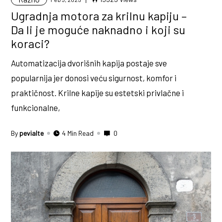
Ugradnja motora za krilnu kapiju –
Da li je moguće naknadno i koji su
koraci?
Automatizacija dvorišnih kapija postaje sve
popularnija jer donosi veću sigurnost, komfor i
praktičnost. Krilne kapije su estetski privlačne i
funkcionalne,
By
pevialte
4 Min Read
0