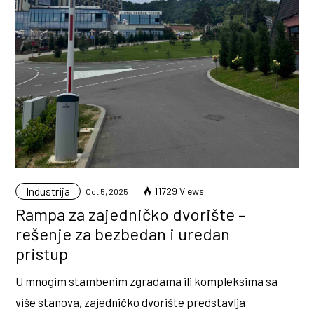
Industrija
11729 Views
Oct 5, 2025
Rampa za zajedničko dvorište –
rešenje za bezbedan i uredan
pristup
U mnogim stambenim zgradama ili kompleksima sa
više stanova, zajedničko dvorište predstavlja