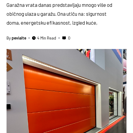
Garažna vrata danas predstavljaju mnogo više od
običnog ulaza u garažu. Ona utiču na: sigurnost
doma, energetsku efikasnost, izgled kuće,
By
pevialte
4 Min Read
0