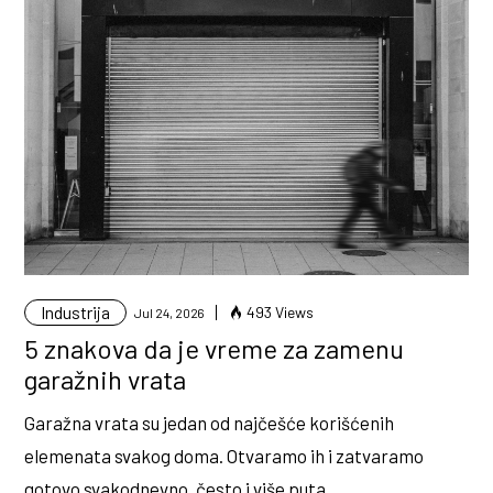
Industrija
493 Views
Jul 24, 2026
5 znakova da je vreme za zamenu
garažnih vrata
Garažna vrata su jedan od najčešće korišćenih
elemenata svakog doma. Otvaramo ih i zatvaramo
gotovo svakodnevno, često i više puta