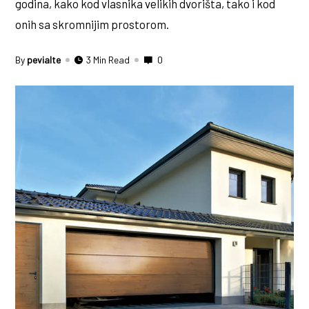
godina, kako kod vlasnika velikih dvorišta, tako i kod
onih sa skromnijim prostorom.
By
pevialte
3 Min Read
0