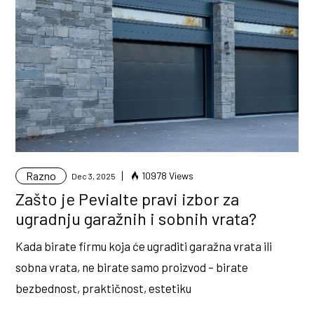
Razno
10978 Views
Dec 3, 2025
Zašto je Pevialte pravi izbor za
ugradnju garažnih i sobnih vrata?
Kada birate firmu koja će ugraditi garažna vrata ili
sobna vrata, ne birate samo proizvod – birate
bezbednost, praktičnost, estetiku