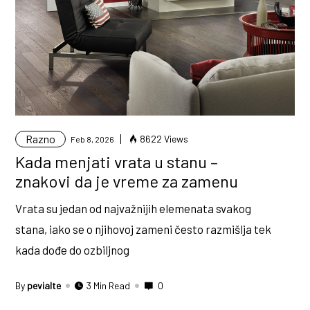
Razno
8622 Views
Feb 8, 2026
Kada menjati vrata u stanu –
znakovi da je vreme za zamenu
Vrata su jedan od najvažnijih elemenata svakog
stana, iako se o njihovoj zameni često razmišlja tek
kada dođe do ozbiljnog
By
pevialte
3 Min Read
0