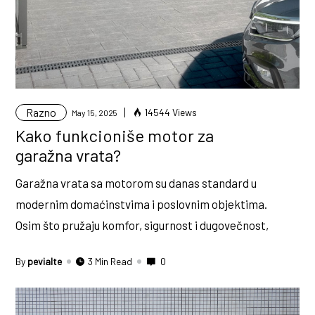
Razno
14544 Views
May 15, 2025
Kako funkcioniše motor za
garažna vrata?
Garažna vrata sa motorom su danas standard u
modernim domaćinstvima i poslovnim objektima.
Osim što pružaju komfor, sigurnost i dugovečnost,
By
pevialte
3 Min Read
0