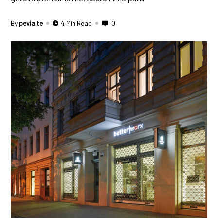
By
pevialte
4 Min Read
0