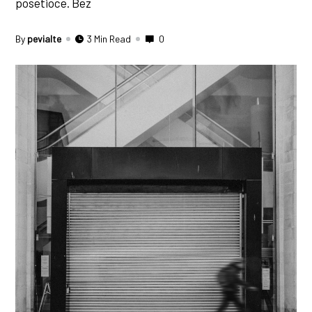
posetioce. Bez
By
pevialte
3 Min Read
0